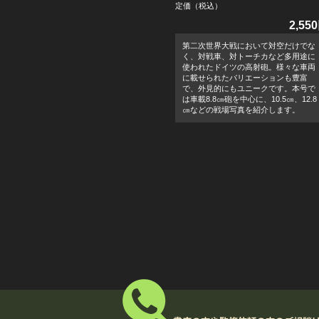
定価（税込）
2,55
第二次世界大戦において対空だけでな
く、対戦車、対トーチカなど多用途に
使われたドイツの高射砲。様々な車両
に載せられたバリエーションも豊富
で、外見的にもユニークです。本号で
は車載8.8㎝砲を中心に、10.5㎝、12.8
㎝などの戦場写真を紹介します。