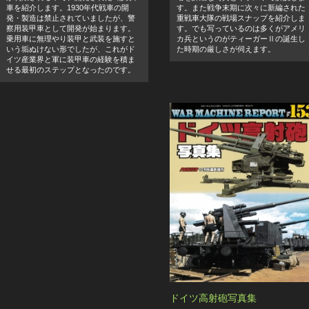
車を紹介します。1930年代戦車の開
す。また戦争末期に次々に新編された
発・製造は禁止されていましたが、警
重戦車大隊の戦場スナップを紹介しま
察用装甲車として開発が始まります。
す。でも写っているのは多くがアメリ
乗用車に無理やり装甲と武装を施すと
カ兵というのがティーガーⅡの誕生し
いう垢ぬけない形でしたが、これがド
た時期の厳しさが伺えます。
イツ産業界と軍に装甲車の経験を積ま
せる最初のステップとなったのです。
ドイツ高射砲写真集