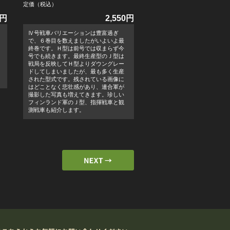
定価（税込）
0円
2,550円
Ⅳ号戦車バリエーションは豊富過ぎ
で、６巻目を数えましたがいよいよ最
終巻です。Ｈ型は前号では収まらず今
号でも続きます。最終生産型のＪ型は
戦局を反映してＨ型よりダウングレー
ドしてしまいましたが、最も多く生産
された型式です。残されている画像に
はどことなく悲壮感があり、連合軍が
撮影した写真も増えてきます。珍しい
フィンランド軍のＪ型、指揮戦車と観
測戦車も紹介します。