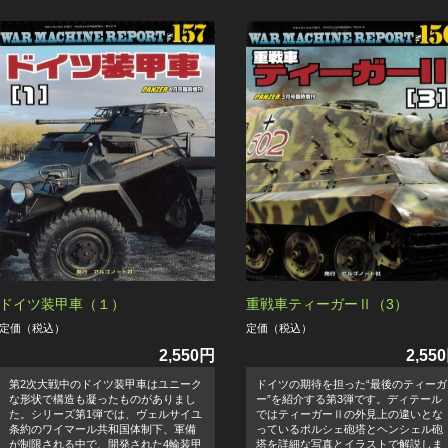
ドイツ装甲車（１）
重戦車ティーガーⅡ（3）
定価（税込）
定価（税込）
2,550円
2,55
第2次大戦中のドイツ装甲車はユニーク
ドイツの期待を担った“最後のティーガ
な形状で構造も凝ったものがありまし
ー”を紹介する第3弾です。ディテール
た。シリーズ第1弾では、ヴェルサイユ
ではティーガーⅡの外見上の違いとな
条約のワイマール共和国体制下、軍備
っているポルシェ砲塔とヘンシェル砲
が制限される中で、開発された4輪装甲
塔を詳細な写真とイラストで解説しま