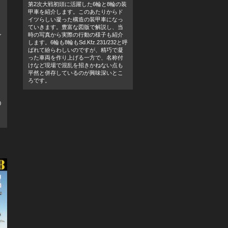
リ
第2次大戦初頭に活躍した6輪と8輪の装
甲車を紹介します。このあたりからド
イツらしい凝った構造の装甲車になっ
ていきます。豊富な図版で解説し、当
ン
時の写真から実際の行動の様子も紹介
します。6輪も8輪もSd.Kfz.231/232と呼
ばれて紛らわしいのですが、精巧で凝
った車両を作り上げる一方で、名称付
けなど現場で混乱を招きかねない点も
平然と併存しているのが興味深いとこ
ろです。
0