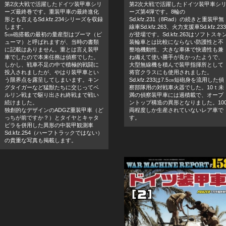
第2次大戦で活躍したドイツ装甲車シリ
第2次大戦で活躍したドイツ装甲車シ
ーズ最終巻です。重装甲車の最終進化
ーズ第4弾です。8輪の
形とも言えるSd.kfz.234シリーズを収録
Sd.kfz.231（8Rad）の続きと重装甲無
します。
線車Sd.kfz.263、火力支援車Sd.kfz.233
5㎝砲搭載の最初の量産型はプーマ（ピ
が登場です。Sd.kfz.263はソフトスキ
ューマ）と呼ばれますが、当時の書類
装輪車とは比較にならない防護性と不
に記載はありません。重とは言え装甲
整地機動性、大きな車体で快適性も兼
車でしたので本来任務は偵察でした。
ね備えて使い勝手が良かったようで、
しかし、戦車不足の中で積極的戦闘に
大型無線機を積んで装甲指揮所として
投入されましたが、やはり装甲車とい
将官クラスにも使用されました。
う限界点を露呈してしまいます。キン
Sd.kfz.233は7.5㎝短砲身を流用した偵
グタイガーなど猛獣たちに交じってベ
察部隊用の対戦車火器でした。10ｔ未
ルリン戦まで駆り出され終戦まで戦い
満の偵察装甲車には過積載で、オープ
続けました。
ントップ構造の異形となりました。10
独創的なデザインのADGZ重装甲車（ど
両程度しか生産されていないレア車で
っちが前ですか？）とタイヤとキャタ
す。
ピラを併用した異形の中装甲観測車
Sd.kfz.254（ハーフトラックではない）
の貴重な写真も掲載します。