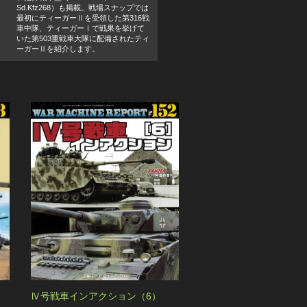
Sd.Kfz268）も掲載。戦場スナップでは
最初にティーガーⅡを受領した第316戦
車中隊、ティーガーⅠで戦果を挙げて
いた第503重戦車大隊に配備されたティ
ーガーⅡを紹介します。
Ⅳ号戦車インアクション（6）