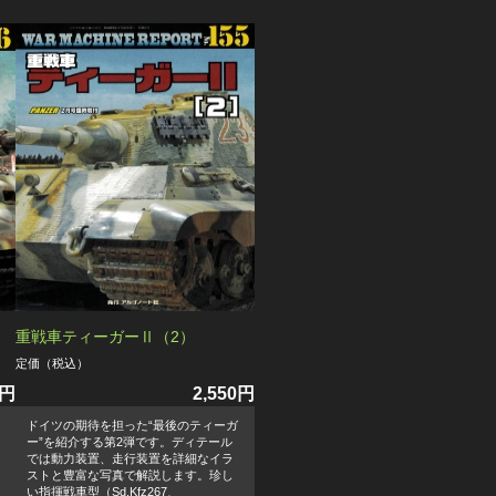
重戦車ティーガーⅡ（2）
定価（税込）
0円
2,550円
ドイツの期待を担った“最後のティーガ
ー”を紹介する第2弾です。ディテール
では動力装置、走行装置を詳細なイラ
ストと豊富な写真で解説します。珍し
い指揮戦車型（Sd.Kfz267、