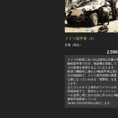
ドイツ装甲車（2）
定価（税込）
2,55
ドイツの戦車に比べれば貧弱な印象の
輪軽装甲車ですが、無線機を搭載して
その真価を発揮するようになります。
軽便で機動性に優れた4輪装甲車は第2
次大戦緒戦で、ドイツ装甲部隊の重要
な眼になっていわゆる「電撃戦」を支
えます。
またヴェルサイユ条約のワイマール共
和国体制下で、既存のトラックシャシ
ーを流用し間に合わせ的に作られた6
重装甲偵察車シリーズ
Sd.Kfz.231/232/263も紹介します。