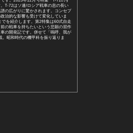
です。2025年12月号特集「T-72のす
T-72はソ連/ロシア戦車の息の長い
系譜の広がりに驚かされます。コンセプ
の政治的な影響も受けて変化していま
B1までを紹介します。第2特集は60式自走
自前の戦車を持ちたいという悲願の習作
甲車の開発記です。併せて「嗚呼、我が
掲載。昭和時代の機甲科を振り返りま