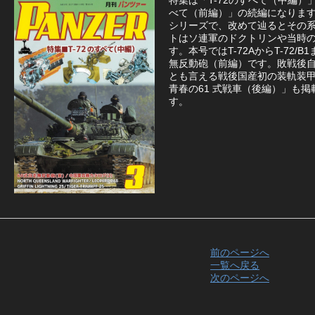
特集は「T-72のすべて（中編）」
べて（前編）」の続編になります。
シリーズで、改めて辿るとその
トはソ連軍のドクトリンや当時
す。本号ではT-72AからT-72/
無反動砲（前編）です。敗戦後
とも言える戦後国産初の装軌装
青春の61 式戦車（後編）」も
す。
前のページへ
一覧へ戻る
次のページへ